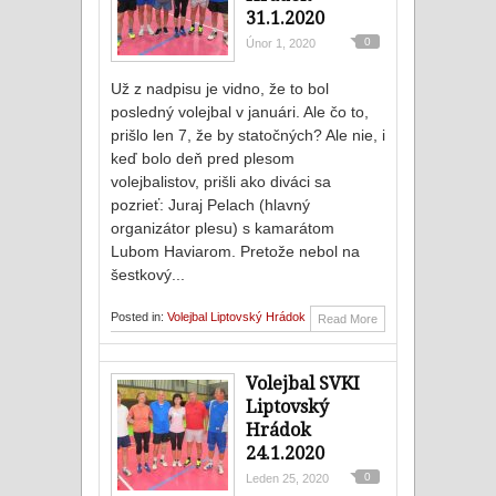
31.1.2020
0
Únor 1, 2020
Už z nadpisu je vidno, že to bol
posledný volejbal v januári. Ale čo to,
prišlo len 7, že by statočných? Ale nie, i
keď bolo deň pred plesom
volejbalistov, prišli ako diváci sa
pozrieť: Juraj Pelach (hlavný
organizátor plesu) s kamarátom
Lubom Haviarom. Pretože nebol na
šestkový...
Posted in:
Volejbal Liptovský Hrádok
Read More
Volejbal SVKI
Liptovský
Hrádok
24.1.2020
0
Leden 25, 2020