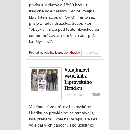
privítala v piatok o 18:00 hod už
tradične volejbalistov Senior volejbal
klub Internacionáli (SVKI). Tento raz
prišlo z radov družstva Sever, ktorí
''obvykle'' hrajú pod touto hlavičkou až
sedem hráčov. Za družstvo Juh prišli
len štyri hráči,...
Posted in:
Volejbal Liptovský Hrádok
Read More
Volejbaloví
veteráni z
Liptovského
Hrádku
0
Únor 19, 2020
Volejbaloví veteráni z Liptovského
Hrádku sa pravidelne sa stretávajú,
kde preberajú volejbal terajší, ale tiež
volejbal v ich časoch. Títo účastníci