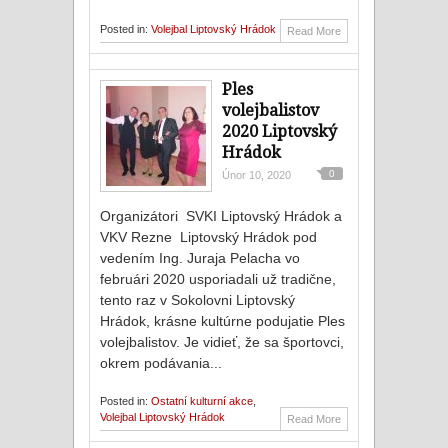
Posted in:
Volejbal Liptovský Hrádok
Read More
Ples
volejbalistov
2020 Liptovský
Hrádok
0
Únor 10, 2020
Organizátori SVKI Liptovský Hrádok a
VKV Rezne Liptovský Hrádok pod
vedením Ing. Juraja Pelacha vo
februári 2020 usporiadali už tradične,
tento raz v Sokolovni Liptovský
Hrádok, krásne kultúrne podujatie Ples
volejbalistov. Je vidieť, že sa športovci,
okrem podávania...
Posted in:
Ostatní kulturní akce
,
Volejbal Liptovský Hrádok
Read More