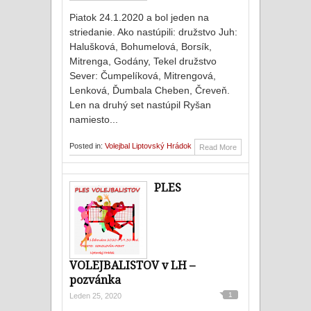
Piatok 24.1.2020 a bol jeden na
striedanie. Ako nastúpili: družstvo Juh:
Halušková, Bohumelová, Borsík,
Mitrenga, Godány, Tekel družstvo
Sever: Čumpelíková, Mitrengová,
Lenková, Ďumbala Cheben, Čreveň.
Len na druhý set nastúpil Ryšan
namiesto...
Posted in:
Volejbal Liptovský Hrádok
Read More
PLES
VOLEJBALISTOV v LH –
pozvánka
1
Leden 25, 2020