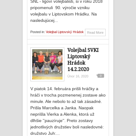
SNL - ligoví volejbalisti, si v roku 2018
pripomenuli 90. výročie vzniku
volejbalu v Liptovskom Hrádku. Na
nasledujúcej...
Posted in:
Volejbal Liptovský Hrádok
Read More
Volejbal SVKI
Liptovský
Hrádok
14.2.2020
0
Únor 16, 2020
V piatok 14. februára prišli hráčky a
hráči v trocha pozmenenej zostave ako
minule. Ale nebolo to až tak zásadné.
Prišla Marcelka a Janka. Naopak
neprišla Vierka a Alenka, ktorá už
dlhšie ''pauzíruje''. Preto zostavy
jednotlivých družstiev boli nasledovné:
družstvo Juh:...