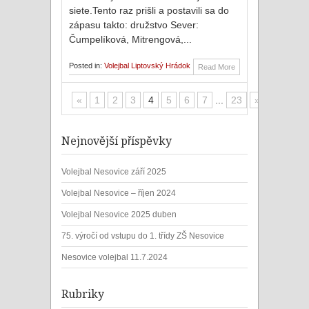
siete.Tento raz prišli a postavili sa do
zápasu takto: družstvo Sever:
Čumpelíková, Mitrengová,...
Posted in:
Volejbal Liptovský Hrádok
Read More
«
1
2
3
4
5
6
7
...
23
»
Nejnovější příspěvky
Volejbal Nesovice září 2025
Volejbal Nesovice – říjen 2024
Volejbal Nesovice 2025 duben
75. výročí od vstupu do 1. třídy ZŠ Nesovice
Nesovice volejbal 11.7.2024
Rubriky