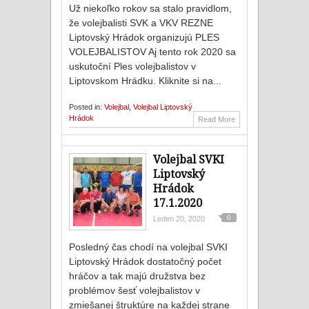
Už niekoľko rokov sa stalo pravidlom,
že volejbalisti SVK a VKV REZNE
Liptovský Hrádok organizujú PLES
VOLEJBALISTOV Aj tento rok 2020 sa
uskutoční Ples volejbalistov v
Liptovskom Hrádku. Kliknite si na...
Posted in:
Volejbal
,
Volejbal Liptovský
Hrádok
Read More
Volejbal SVKI
Liptovský
Hrádok
17.1.2020
0
Leden 20, 2020
Posledný čas chodí na volejbal SVKI
Liptovský Hrádok dostatočný počet
hráčov a tak majú družstva bez
problémov šesť volejbalistov v
zmiešanej štruktúre na každej strane