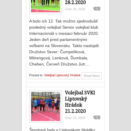
28.2.2020
0
Únor 29, 2020
A bolo ich 12. Tak možno zjednodušiť
posledný volejbal Senior volejbal klub
Internacionáli v mesiaci február 2020.
Jeden deň pred parlamentnými
voľbami na Slovensku. Takto nastúpili:
Družstvo Sever: Čumpelíková,
Mitrengová, Lenková, Ďumbala,
Cheben, Červeň Družstvo Juh:...
Posted in:
Volejbal Liptovský Hrádok
Read More
Volejbal SVKI
Liptovský
Hrádok
21.2.2020
0
Únor 22, 2020
Športová hala v Liptovskom Hrádku