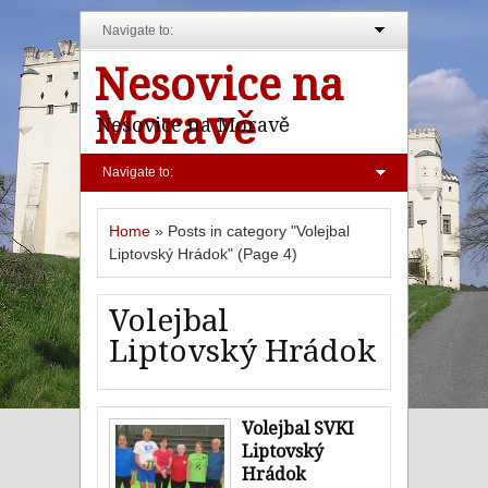
Navigate to:
Nesovice na
Moravě
Nesovice na Moravě
Navigate to:
Home
»
Posts in category "Volejbal
Liptovský Hrádok"
(Page 4)
Volejbal
Liptovský Hrádok
Volejbal SVKI
Liptovský
Hrádok