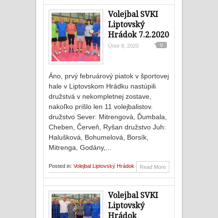
Volejbal SVKI
Liptovský
Hrádok 7.2.2020
0
Únor 8, 2020
Áno, prvý februárový piatok v športovej
hale v Liptovskom Hrádku nastúpili
družstvá v nekompletnej zostave,
nakoľko prišlo len 11 volejbalistov.
družstvo Sever: Mitrengová, Ďumbala,
Cheben, Červeň, Ryšan družstvo Juh:
Halušková, Bohumelová, Borsík,
Mitrenga, Godány,...
Posted in:
Volejbal Liptovský Hrádok
Read More
Volejbal SVKI
Liptovský
Hrádok