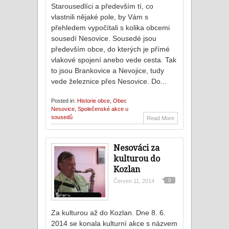
Starousedlíci a především tí, co
vlastnili nějaké pole, by Vám s
přehledem vypočítali s kolika obcemi
sousedí Nesovice. Sousedé jsou
především obce, do kterých je přímé
vlakové spojení anebo vede cesta. Tak
to jsou Brankovice a Nevojice, tudy
vede železnice přes Nesovice. Do...
Posted in:
Historie obce
,
Obec
Nesovice
,
Společenské akce u
sousedů
Read More
Nesováci za
kulturou do
Kozlan
0
Červen 11, 2014
Za kulturou až do Kozlan. Dne 8. 6.
2014 se konala kulturní akce s názvem