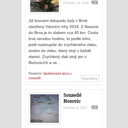
0
Prosinec 16, 2018
Již koncem listopadu byly v Brně
otevřeny Vánoční trhy 2018. Z Nesovic
do Brna je to vlakem cca 40 km. Cesta
trvá necelou hodinu, to podle toho,
jestli nastoupíte do zrychleného vlaku,
anebo do vlaku, který stojí v každé
stanici. Zrychlený vlak stojí jen v
Bučovicích a ve...
Posted in:
Společenské akce u
sousedů
Read More
Sousedé
Nesovic
0
Prosinec 6, 2014