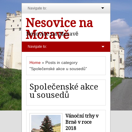
Navigate to:
Nesovice na
Moravě
Nesovice na Moravě
Navigate to:
Home
»
Posts in category
"Společenské akce u sousedů"
Společenské akce
u sousedů
Vánoční trhy v
Brně v roce
2018