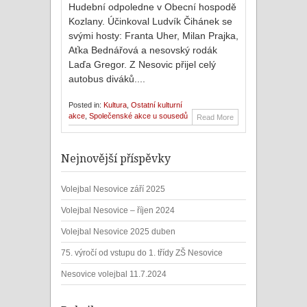
Hudební odpoledne v Obecní hospodě
Kozlany. Účinkoval Ludvík Čihánek se
svými hosty: Franta Uher, Milan Prajka,
Aťka Bednářová a nesovský rodák
Laďa Gregor. Z Nesovic přijel celý
autobus diváků....
Posted in:
Kultura
,
Ostatní kulturní
akce
,
Společenské akce u sousedů
Read More
Nejnovější příspěvky
Volejbal Nesovice září 2025
Volejbal Nesovice – říjen 2024
Volejbal Nesovice 2025 duben
75. výročí od vstupu do 1. třídy ZŠ Nesovice
Nesovice volejbal 11.7.2024