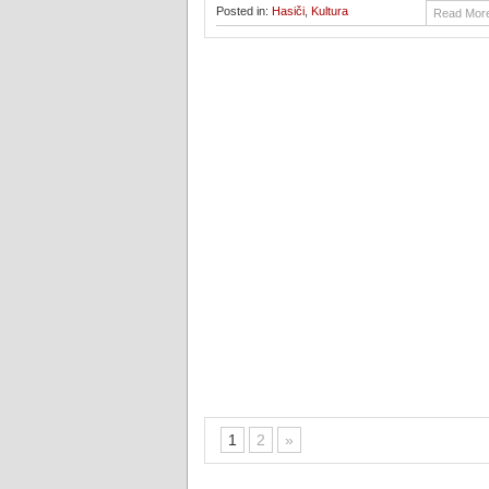
Posted in:
Hasiči
,
Kultura
Read Mor
1
2
»