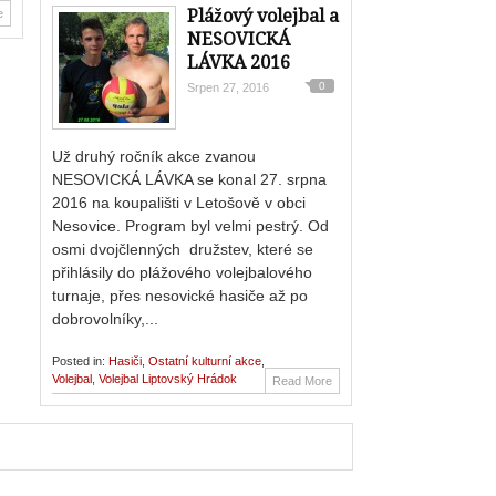
Plážový volejbal a
e
NESOVICKÁ
LÁVKA 2016
0
Srpen 27, 2016
Už druhý ročník akce zvanou
NESOVICKÁ LÁVKA se konal 27. srpna
2016 na koupališti v Letošově v obci
Nesovice. Program byl velmi pestrý. Od
osmi dvojčlenných družstev, které se
přihlásily do plážového volejbalového
turnaje, přes nesovické hasiče až po
dobrovolníky,...
Posted in:
Hasiči
,
Ostatní kulturní akce
,
Volejbal
,
Volejbal Liptovský Hrádok
Read More