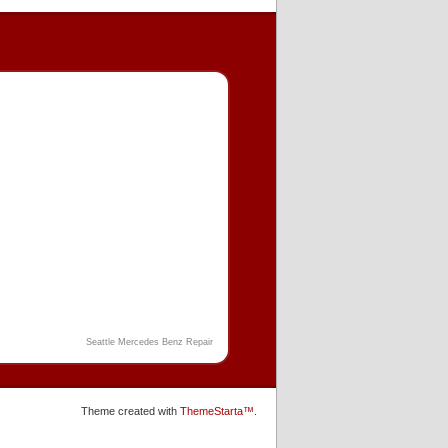
Seattle Mercedes Benz Repair
Theme created with
ThemeStarta™
.