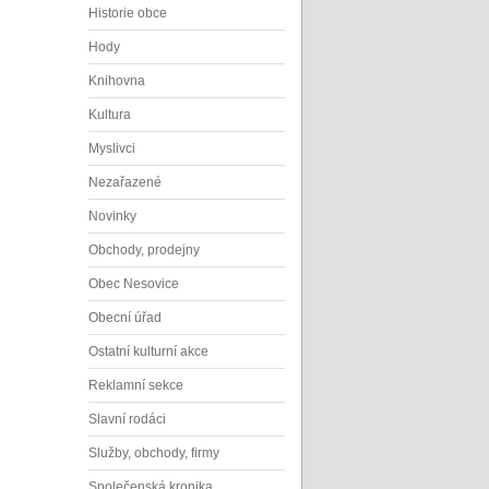
Historie obce
Hody
Knihovna
Kultura
Myslivci
Nezařazené
Novinky
Obchody, prodejny
Obec Nesovice
Obecní úřad
Ostatní kulturní akce
Reklamní sekce
Slavní rodáci
Služby, obchody, firmy
Společenská kronika