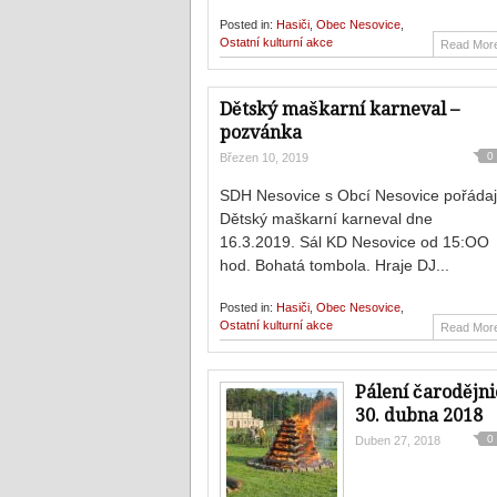
Posted in:
Hasiči
,
Obec Nesovice
,
Ostatní kulturní akce
Read Mor
Dětský maškarní karneval –
pozvánka
0
Březen 10, 2019
SDH Nesovice s Obcí Nesovice pořádaj
Dětský maškarní karneval dne
16.3.2019. Sál KD Nesovice od 15:OO
hod. Bohatá tombola. Hraje DJ...
Posted in:
Hasiči
,
Obec Nesovice
,
Ostatní kulturní akce
Read Mor
Pálení čarodějni
30. dubna 2018
0
Duben 27, 2018