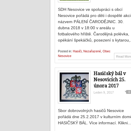
SDH Nesovice ve spolupráci s obcí
Nesovice pořádá pro děti i dospělé akci
názvem PÁLENÍ ČARODĚJNIC. 30.
dubna 2018 v 18:00 v areálu u
fotbalového hřiště. Čarodějná polévka,
opékání špekáčků, posezení s kytarou,.
Posted in:
Hasiči
,
Nezařazené
,
Obec
Nesovice
Read Mor
Hasičský bál v
Nesovicích 25.
února 2017
0
Leden 9, 2017
Sbor dobrovolných hasičů Nesovice
pořádá dne 25.2.2017 v kulturním dom
HASIČSKÝ BÁL. Více informací. Klikni..