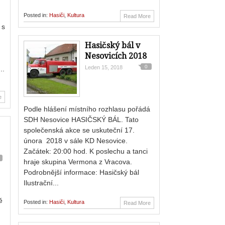
Posted in:
Hasiči
,
Kultura
Read More
 s
Hasičský bál v
Nesovicích 2018
0
Leden 15, 2018
..
e
Podle hlášení místního rozhlasu pořádá
SDH Nesovice HASIČSKÝ BÁL. Tato
společenská akce se uskuteční 17.
února 2018 v sále KD Nesovice.
Začátek: 20:00 hod. K poslechu a tanci
hraje skupina Vermona z Vracova.
Podrobnější informace: Hasičský bál
Ilustrační...
ě
Posted in:
Hasiči
,
Kultura
Read More
.