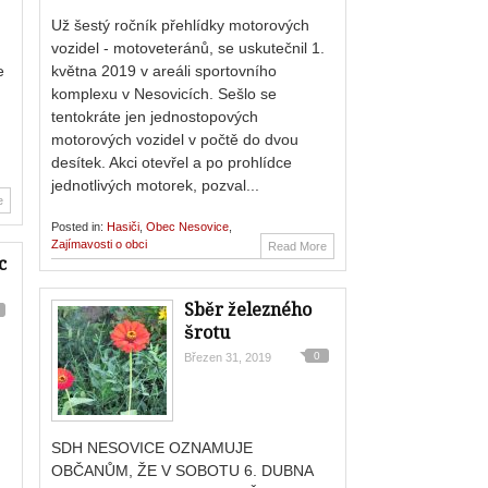
Už šestý ročník přehlídky motorových
vozidel - motoveteránů, se uskutečnil 1.
e
května 2019 v areáli sportovního
komplexu v Nesovicích. Sešlo se
tentokráte jen jednostopových
motorových vozidel v počtě do dvou
desítek. Akci otevřel a po prohlídce
jednotlivých motorek, pozval...
e
Posted in:
Hasiči
,
Obec Nesovice
,
Zajímavosti o obci
Read More
c
Sběr železného
šrotu
0
Březen 31, 2019
SDH NESOVICE OZNAMUJE
OBČANŮM, ŽE V SOBOTU 6. DUBNA