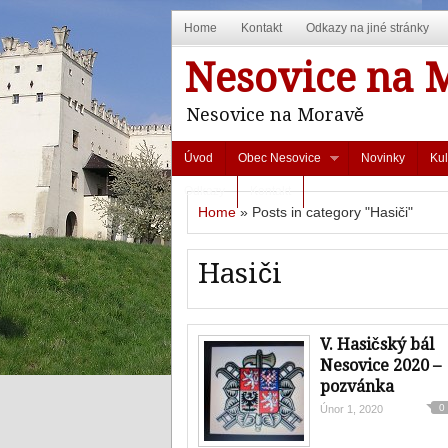
Home
Kontakt
Odkazy na jiné stránky
Nesovice na 
Nesovice na Moravě
Úvod
Obec Nesovice
Novinky
Kul
Odkazy
Kontakt
Home
»
Posts in category "Hasiči"
Hasiči
V. Hasičský bál
Nesovice 2020 –
pozvánka
0
Únor 1, 2020