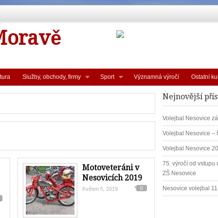
Moravě
tura
Služby, obchody, firmy
Sport
Významná výročí
Ostatní ku
Nejnovější pří
Volejbal Nesovice zá
Volejbal Nesovice – 
Volejbal Nesovice 2
75. výročí od vstupu d
Motoveteráni v
ZŠ Nesovice
Nesovicích 2019
Nesovice volejbal 1
0
Květen 5, 2019