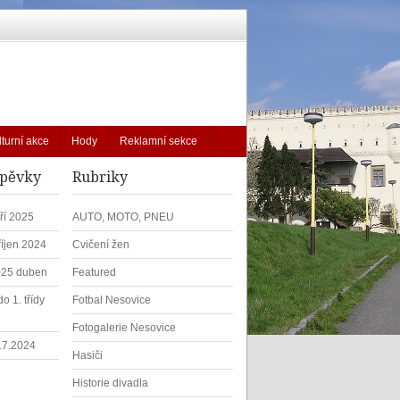
lturní akce
Hody
Reklamní sekce
spěvky
Rubriky
ří 2025
AUTO, MOTO, PNEU
říjen 2024
Cvičení žen
025 duben
Featured
o 1. třídy
Fotbal Nesovice
Fotogalerie Nesovice
1.7.2024
Hasiči
Historie divadla