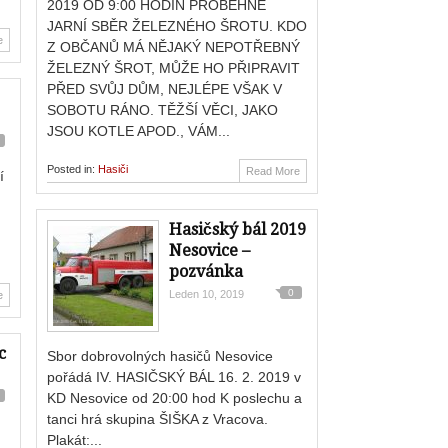
2019 OD 9:00 HODIN PROBĚHNE
JARNÍ SBĚR ŽELEZNÉHO ŠROTU. KDO
e
Z OBČANŮ MÁ NĚJAKÝ NEPOTŘEBNÝ
ŽELEZNÝ ŠROT, MŮŽE HO PŘIPRAVIT
PŘED SVŮJ DŮM, NEJLÉPE VŠAK V
SOBOTU RÁNO. TĚŽŠÍ VĚCI, JAKO
JSOU KOTLE APOD., VÁM...
Posted in:
Hasiči
Read More
í
Hasičský bál 2019
Nesovice –
pozvánka
0
Leden 10, 2019
e
c
Sbor dobrovolných hasičů Nesovice
pořádá IV. HASIČSKÝ BÁL 16. 2. 2019 v
KD Nesovice od 20:00 hod K poslechu a
tanci hrá skupina ŠIŠKA z Vracova.
Plakát:...