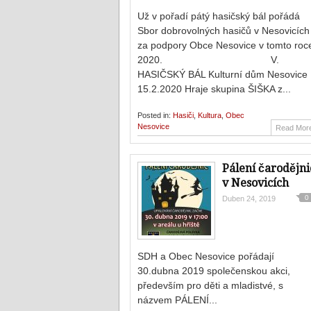
Už v pořadí pátý hasičský bál pořádá
Sbor dobrovolných hasičů v Nesovicích
za podpory Obce Nesovice v tomto roc
2020. V.
HASIČSKÝ BÁL Kulturní dům Nesovice
15.2.2020 Hraje skupina ŠIŠKA z...
Posted in:
Hasiči
,
Kultura
,
Obec
Nesovice
Read Mor
Pálení čarodějni
v Nesovicích
0
Duben 24, 2019
SDH a Obec Nesovice pořádají
30.dubna 2019 společenskou akci,
především pro děti a mladistvé, s
názvem PÁLENÍ...