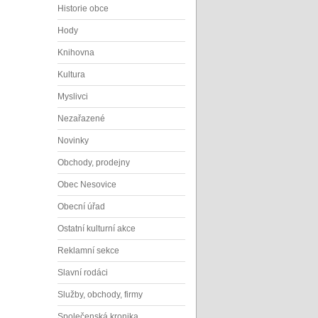
Historie obce
Hody
Knihovna
Kultura
Myslivci
Nezařazené
Novinky
Obchody, prodejny
Obec Nesovice
Obecní úřad
Ostatní kulturní akce
Reklamní sekce
Slavní rodáci
Služby, obchody, firmy
Společenská kronika