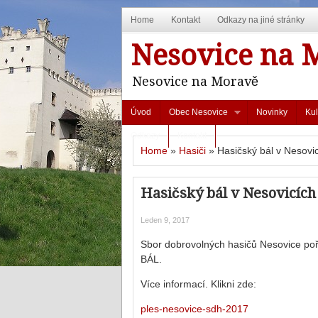
Home
Kontakt
Odkazy na jiné stránky
Nesovice na 
Nesovice na Moravě
Úvod
Obec Nesovice
Novinky
Kul
Odkazy
Kontakt
Home
»
Hasiči
»
Hasičský bál v Nesovi
Hasičský bál v Nesovicích
Leden 9, 2017
Sbor dobrovolných hasičů Nesovice p
BÁL.
Více informací. Klikni zde:
ples-nesovice-sdh-2017