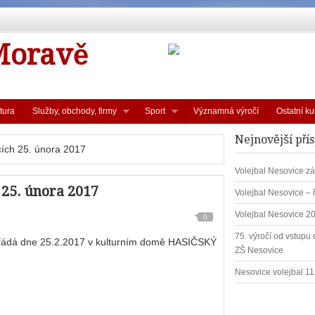
Moravě
tura
Služby, obchody, firmy
Sport
Významná výročí
Ostatní ku
Nejnovější pří
cích 25. února 2017
Volejbal Nesovice zá
 25. února 2017
Volejbal Nesovice – 
Volejbal Nesovice 2
0
75. výročí od vstupu d
ořádá dne 25.2.2017 v kulturním domě HASIČSKÝ
ZŠ Nesovice
Nesovice volejbal 1