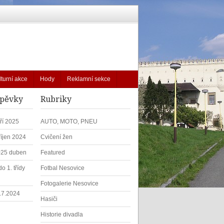
lturní akce
Hody
Reklamní sekce
spěvky
Rubriky
ří 2025
AUTO, MOTO, PNEU
říjen 2024
Cvičení žen
025 duben
Featured
o 1. třídy
Fotbal Nesovice
Fotogalerie Nesovice
1.7.2024
Hasiči
Historie divadla