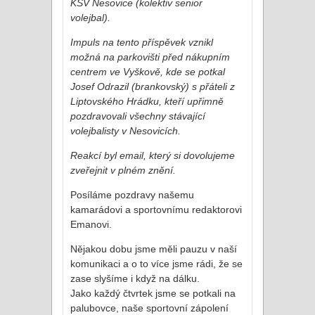
KSV Nesovice (kolektiv senior
volejbal).
Impuls na tento příspěvek vznikl
možná na parkovišti před nákupním
centrem ve Vyškově, kde se potkal
Josef Odrazil (brankovský) s přáteli z
Liptovského Hrádku, kteří upřimně
pozdravovali všechny stávající
volejbalisty v Nesovicích.
Reakcí byl email, který si dovolujeme
zveřejnit v plném znění.
Posíláme pozdravy našemu
kamarádovi a sportovnímu redaktorovi
Emanovi.
Nějakou dobu jsme měli pauzu v naší
komunikaci a o to více jsme rádi, že se
zase slyšíme i když na dálku.
Jako každý čtvrtek jsme se potkali na
palubovce, naše sportovní zápolení