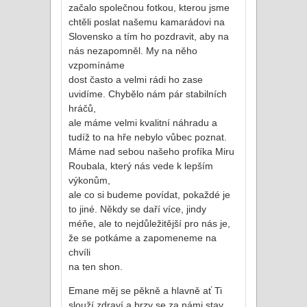
začalo společnou fotkou, kterou jsme
chtěli poslat našemu kamarádovi na
Slovensko a tím ho pozdravit, aby na
nás nezapomněl. My na něho
vzpomínáme
dost často a velmi rádi ho zase
uvidíme. Chybělo nám pár stabilních
hráčů,
ale máme velmi kvalitní náhradu a
tudíž to na hře nebylo vůbec poznat.
Máme nad sebou našeho profíka Miru
Roubala, který nás vede k lepším
výkonům,
ale co si budeme povídat, pokaždé je
to jiné. Někdy se daří více, jindy
méňe, ale to nejdůležitější pro nás je,
že se potkáme a zapomeneme na
chvíli
na ten shon.
Emane měj se pěkně a hlavně ať Ti
slouží zdraví a brzy se za námi stav.