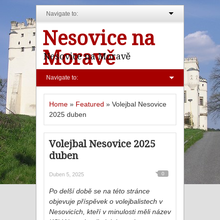
Navigate to:
Nesovice na
Moravě
Nesovice na Moravě
Navigate to:
Home
»
Featured
»
Volejbal Nesovice
2025 duben
Volejbal Nesovice 2025
duben
0
Duben 5, 2025
Po delší době se na této stránce
objevuje příspěvek o volejbalistech v
Nesovicích, kteří v minulosti měli název