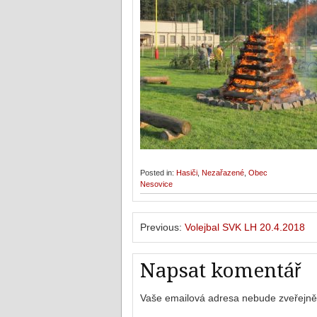
Posted in:
Hasiči
,
Nezařazené
,
Obec
Nesovice
Previous:
Volejbal SVK LH 20.4.2018
Napsat komentář
Vaše emailová adresa nebude zveřejně