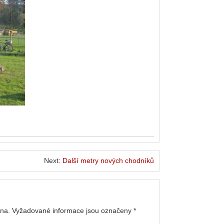
Next:
Další metry nových chodníků
na.
Vyžadované informace jsou označeny
*