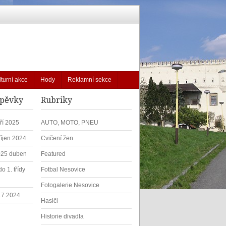
lturní akce
Hody
Reklamní sekce
spěvky
Rubriky
ří 2025
AUTO, MOTO, PNEU
říjen 2024
Cvičení žen
025 duben
Featured
o 1. třídy
Fotbal Nesovice
Fotogalerie Nesovice
1.7.2024
Hasiči
Historie divadla