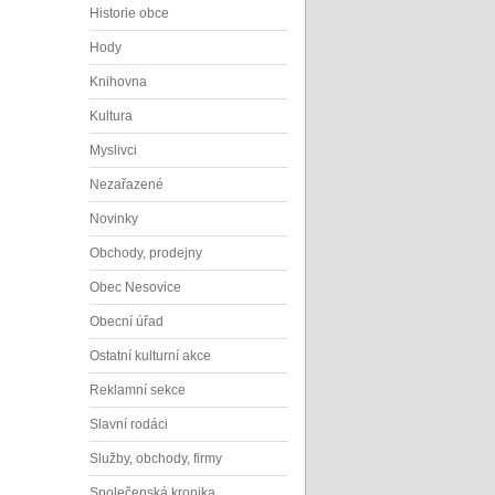
Historie obce
Hody
Knihovna
Kultura
Myslivci
Nezařazené
Novinky
Obchody, prodejny
Obec Nesovice
Obecní úřad
Ostatní kulturní akce
Reklamní sekce
Slavní rodáci
Služby, obchody, firmy
Společenská kronika