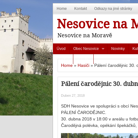
Home
Kontakt
Odkazy na jiné stránky
Nesovice na 
Nesovice na Moravě
Úvod
Obec Nesovice
Novinky
Kul
Odkazy
Kontakt
Home
»
Hasiči
»
Pálení čarodějnic 30.
Pálení čarodějnic 30. dub
Duben 27, 2018
SDH Nesovice ve spolupráci s obcí Neso
PÁLENÍ ČARODĚJNIC.
30. dubna 2018 v 18:00 v areálu u fotba
Čarodějná polévka, opékání špekáčků, 