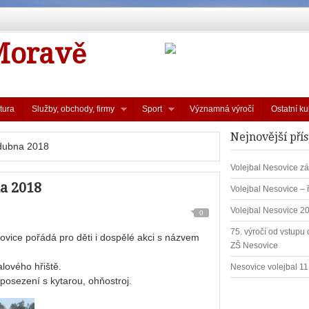
Moravě
tura
Služby, obchody, firmy
Sport
Významná výročí
Ostatní ku
Nejnovější pří
 dubna 2018
Volejbal Nesovice zá
na 2018
Volejbal Nesovice – 
Volejbal Nesovice 2
0
75. výročí od vstupu d
vice pořádá pro děti i dospělé akci s názvem
ZŠ Nesovice
lového hřiště.
Nesovice volejbal 1
posezení s kytarou, ohňostroj.