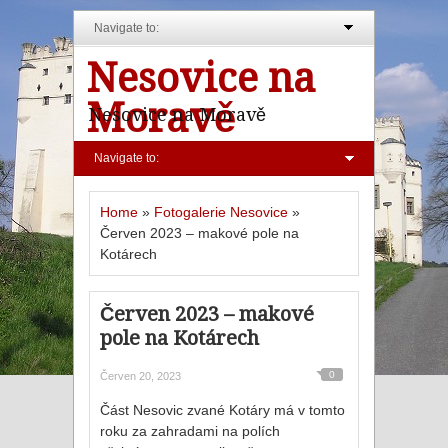
Navigate to:
Nesovice na
Moravě
Nesovice na Moravě
Navigate to:
Home
»
Fotogalerie Nesovice
»
Červen 2023 – makové pole na
Kotárech
Červen 2023 – makové
pole na Kotárech
0
Červen 20, 2023
Část Nesovic zvané Kotáry má v tomto
roku za zahradami na polích